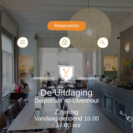
Reserveren
De Uitdaging
Dorpstraat 40 Ulvenhout
Zaterdag
Vandaag geopend 10.00
- 17.00 uur